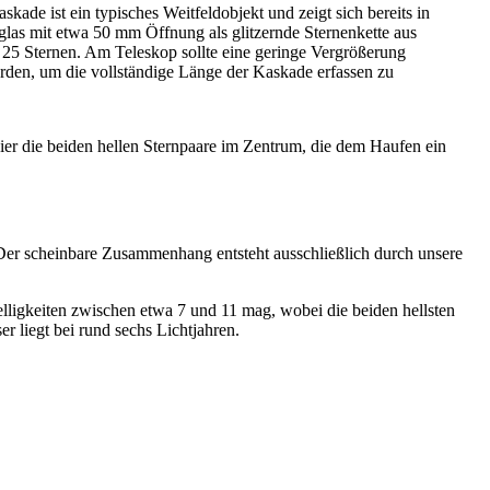
kade ist ein typ­is­ches Weit­fel­dob­jekt und zeigt sich bere­its in
­glas mit etwa 50 mm Öff­nung als glitzernde Ster­nen­kette aus
 25 Ster­nen. Am Teleskop sollte eine geringe Ver­größerung
­den, um die voll­ständi­ge Länge der Kaskade erfassen zu
ier die bei­den hellen Stern­paare im Zen­trum, die dem Haufen ein
Der schein­bare Zusam­men­hang entste­ht auss­chließlich durch unsere
el­ligkeit­en zwis­chen etwa 7 und 11 mag, wobei die bei­den hell­sten
­er liegt bei rund sechs Lichtjahren.