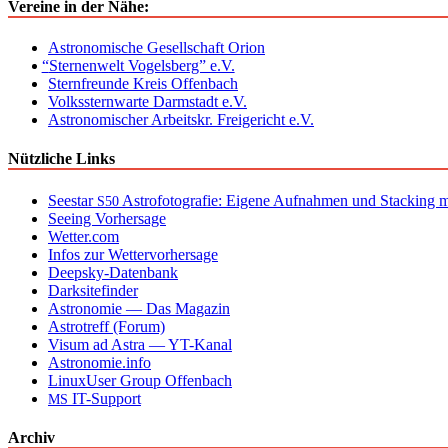
Vereine in der Nähe:
Astronomische Gesellschaft Orion
“
Sternenwelt Vogelsberg” e.V.
Sternfreunde Kreis Offenbach
Volkssternwarte Darmstadt e.V.
Astronomischer Arbeitskr. Freigericht e.V.
Nützliche Links
Seestar
Astrofotografie: Eigene Aufnahmen und Stacking mi
S50
Seeing Vorhersage
Wetter.com
Infos zur Wettervorhersage
Deepsky-Datenbank
Darksitefinder
Astronomie — Das Magazin
Astrotreff (Forum)
Visum ad Astra — YT-Kanal
Astronomie.info
LinuxUser Group Offenbach
IT-Support
MS
Archiv