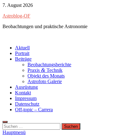
Zum
7. August 2026
Inhalt
Astroblog-OF
springen
Beobachtungen und praktische Astronomie
Aktuell
Portrait
Beiträge
Beobachtungsberichte
&
Praxis
Technik
Objekt des Monats
Astrofoto Galerie
Ausrüstung
Kontakt
Impressum
Datenschutz
Off-topic – Carrera
Suchen
nach:
Hauptmenü