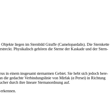
 Objek­te liegen im Stern­bild Giraffe (Camelopardalis). Die Stern­kette
l erstreckt. Physikalisch gehören die Sterne der Kaskade und der Stern­
us in einem ins­ge­samt stern­ar­men Gebi­et. Sie hebt sich jedoch bere­
kann die gedachte Verbindungslin­ie von Mir­fak (α Per­sei) in Rich­tung
ch­er durch ihre lin­eare Ster­nanord­nung auf.
u erkennen.