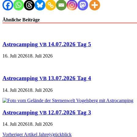
Ähnliche Beiträge
Astrocamping
14.07.2026 Tag 5
VB
16. Juli 2026
18. Juli 2026
Astrocamping
13.07.2026 Tag 4
VB
14. Juli 2026
18. Juli 2026
Astrocamping
12.07.2026 Tag 3
VB
14. Juli 2026
18. Juli 2026
Beitragsnavigation
Vorheriger Artikel
Jahre(s)rückblick