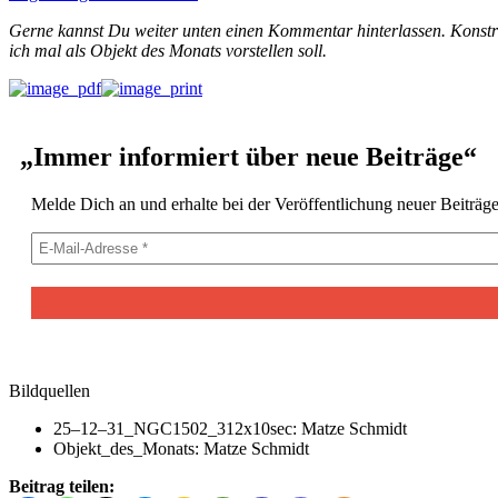
Gerne kannst Du weit­er unten einen Kom­men­tar hin­ter­lassen. Kon­str
ich mal als Objekt des Monats vorstellen soll.
„
Immer informiert über neue Beiträge“
Melde Dich an und erhalte bei der Veröf­fentlichung neuer Beiträg
Bildquellen
25–12–31_NGC1502_312x10sec: Matze Schmidt
Objekt_des_Monats: Matze Schmidt
Beitrag teilen: