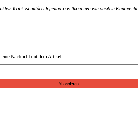
uk­tive Kri­tik ist natür­lich genau­so willkom­men wie pos­i­tive Kom­m
e eine Nachricht mit dem Artikel