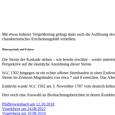
Mit etwas höher­er Ver­größerung gelingt dann auch die Auflö­sung des
charak­ter­is­tis­ches Erschei­n­ungs­bild verleihen.
Hintergründe und Fakten
Die Sterne der Kaskade ste­hen – wie bere­its erwäh­nt – wed­er untere­
Per­spek­tive auf die räum­liche Anord­nung dieser Sterne.
1502 hinge­gen ist ein echter offen­er Stern­haufen in ein­er Ent­fe
NGC
Sterne im Zen­trum Mag­ni­tu­den von etwa 7 und 8 erre­ichen. Das Alter 
Ent­deckt wurde
1502 am 3. Novem­ber 1787 vom deutsch-britis­
NGC
Hier noch eine Auswahl an Beobach­tungs­bericht­en in denen Kem­b
Pfaf­fen­wies­bach am 12.10.2018
Vogels­berg am 24.08.2022
Vogels­berg am 10.08.2024