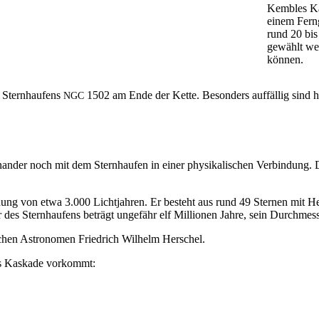
Kem­bles Kas
einem Fer­n
rund 20 bis
gewählt wer
können.
 Stern­haufens
1502 am Ende der Kette. Beson­ders auf­fäl­lig sind h
NGC
inan­der noch mit dem Stern­haufen in ein­er physikalis­chen Verbindung. 
r­nung von etwa 3.000 Licht­jahren. Er beste­ht aus rund 49 Ster­nen mit H
des Stern­haufens beträgt unge­fähr elf Mil­lio­nen Jahre, sein Durchmess
chen Astronomen Friedrich Wil­helm Herschel.
les Kaskade vorkommt: