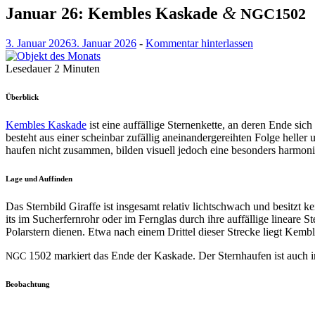
&
Januar 26: Kembles Kaskade
NGC1502
3. Januar 2026
3. Januar 2026
-
Kommentar hinterlassen
Lesedauer
2
Minuten
Überblick
Kem­bles Kaskade
ist eine auf­fäl­lige Ster­nen­kette, an deren Ende si
beste­ht aus ein­er schein­bar zufäl­lig aneinan­derg­erei­ht­en Folge h
haufen nicht zusam­men, bilden visuell jedoch eine beson­ders har­monis
Lage und Auffinden
Das Stern­bild Giraffe ist ins­ge­samt rel­a­tiv lichtschwach und besitzt
its im Sucher­fer­n­rohr oder im Fer­n­glas durch ihre auf­fäl­lige lin­ea
Polarstern dienen. Etwa nach einem Drit­tel dieser Strecke liegt Kem­bles
1502 markiert das Ende der Kaskade. Der Stern­haufen ist auch in 
NGC
Beobachtung