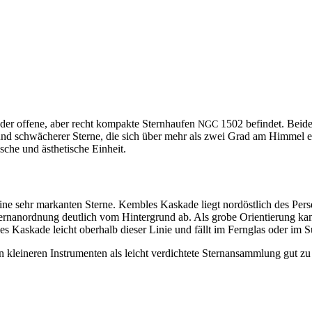
ch der offene, aber recht kom­pak­te Stern­haufen
1502 befind­et. Bei­de
NGC
eller und schwächer­er Sterne, die sich über mehr als zwei Grad am Him­me
­che und ästhetis­che Einheit.
 keine sehr markan­ten Sterne. Kem­bles Kaskade liegt nordöstlich des Perse
re Ster­nanord­nung deut­lich vom Hin­ter­grund ab. Als grobe Ori­en­tierung 
 Kaskade leicht ober­halb dieser Lin­ie und fällt im Fer­n­glas oder im Su
kleineren Instru­menten als leicht verdichtete Ster­nansamm­lung gut z