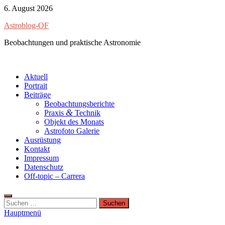
Zum
6. August 2026
Inhalt
Astroblog-OF
springen
Beobachtungen und praktische Astronomie
Aktuell
Portrait
Beiträge
Beobachtungsberichte
&
Praxis
Technik
Objekt des Monats
Astrofoto Galerie
Ausrüstung
Kontakt
Impressum
Datenschutz
Off-topic – Carrera
Suchen
nach:
Hauptmenü