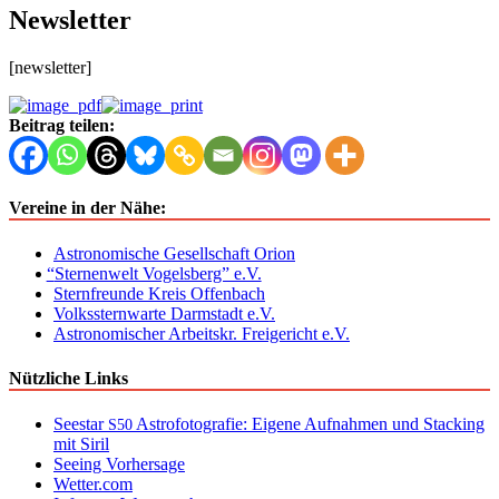
Newsletter
[newslet­ter]
Beitrag teilen:
Vereine in der Nähe:
Astronomische Gesellschaft Orion
“
Sternenwelt Vogelsberg” e.V.
Sternfreunde Kreis Offenbach
Volkssternwarte Darmstadt e.V.
Astronomischer Arbeitskr. Freigericht e.V.
Nützliche Links
Seestar
Astrofotografie: Eigene Aufnahmen und Stacking
S50
mit Siril
Seeing Vorhersage
Wetter.com