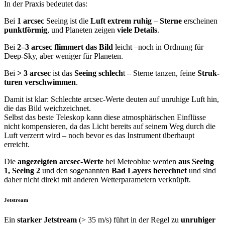
In der Prax­is bedeutet das:
Bei
1 arc­sec
See­ing ist die
Luft extrem ruhig
–
Sterne
erscheinen
punk­t­för­mig
, und Plan­eten zeigen
viele
Details
.
Bei
2–3 arc­sec flim­mert das Bild
leicht –noch in Ord­nung für
Deep-Sky, aber weniger für Planeten.
Bei
> 3 arc­sec
ist das
See­ing schlech
t – Sterne tanzen, feine
Struk­
turen ver­schwim­men
.
Damit ist klar: Schlechte arc­sec-Werte deuten auf unruhige Luft hin,
die das Bild weichze­ich­net.
Selb­st das beste Teleskop kann diese atmo­sphärischen Ein­flüsse
nicht kom­pen­sieren, da das Licht bere­its auf seinem Weg durch die
Luft verz­er­rt wird – noch bevor es das Instru­ment über­haupt
erreicht.
Die
angezeigten arc­sec-Werte
bei Meteoblue wer­den
aus See­ing
1, See­ing 2
und den soge­nan­nten
Bad Lay­ers berech­net
und sind
daher nicht direkt mit anderen Wet­ter­pa­ra­me­tern verknüpft.
Jetstream
Ein
stark­er Jet­stream
(> 35 m/s) führt in der Regel zu
unruhiger