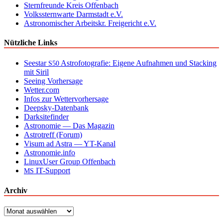
Sternfreunde Kreis Offenbach
Volkssternwarte Darmstadt e.V.
Astronomischer Arbeitskr. Freigericht e.V.
Nützliche Links
Seestar
Astrofotografie: Eigene Aufnahmen und Stacking
S50
mit Siril
Seeing Vorhersage
Wetter.com
Infos zur Wettervorhersage
Deepsky-Datenbank
Darksitefinder
Astronomie — Das Magazin
Astrotreff (Forum)
Visum ad Astra — YT-Kanal
Astronomie.info
LinuxUser Group Offenbach
IT-Support
MS
Archiv
Archiv