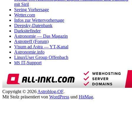
mit Siril
Seeing Vorhersage
Wetter.com
Infos zur Wettervorhersage
Deepsky-Datenbank
Darksitefinder
Astronomie — Das Magazin
Astrotreff (Forum)
Visum ad Astra — YT-Kanal
Astronomie.info
LinuxUser Group Offenbach
IT-Support
MS
Copyright © 2026
Astroblog-OF
.
Mit Stolz präsentiert von
WordPress
und
HitMag
.