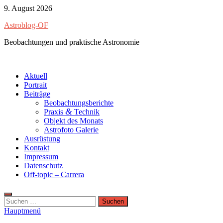
Zum
9. August 2026
Inhalt
Astroblog-OF
springen
Beobachtungen und praktische Astronomie
Aktuell
Portrait
Beiträge
Beobachtungsberichte
&
Praxis
Technik
Objekt des Monats
Astrofoto Galerie
Ausrüstung
Kontakt
Impressum
Datenschutz
Off-topic – Carrera
Suchen
nach:
Hauptmenü