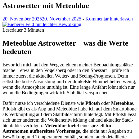
Astrowetter mit Meteoblue
20. November 2025
20. November 2025
-
Kommentar hinterlassen
Lesedauer
3
Minuten
Meteoblue Astrowetter – was die Werte
bedeuten
Bevor ich mich auf den Weg zu einem mein­er Beobach­tungsplätze
mache – etwa in den Vogels­berg oder in den Spes­sart – prüfe ich
immer zuerst die aktuellen Wet­ter- und See­ing-Prog­nosen. Denn
selb­st die beste Aus­rüs­tung und der dunkel­ste Him­mel helfen wenig,
wenn die Atmo­sphäre unruhig ist. Eine lange Anfahrt lohnt sich nur,
wenn die Bedin­gun­gen wirk­lich Sta­bil­ität versprechen.
Dafür nutze ich ver­schiedene Dien­ste wie
Pflotsh
oder
Meteoblue
.
Pflotsh gibt es als App und Meteoblue habe ich auf dem Smart­phone
als Verknüp­fung auf dem Sta­tr­bild­schirm hin­ter­legt. Mit Pflotsh lässt
sich unter anderem die Wolke­nen­twick­lung anhand aktueller Satel­
liten­bilder ver­fol­gen.
Meteoblue
bietet
eine speziell
für
Astronomen auf­bere­it­ete Vorher­sage
, die nicht nur Angaben zu
Bewölkung und Tem­per­a­turen enthält, son­dern auch detail­lierte