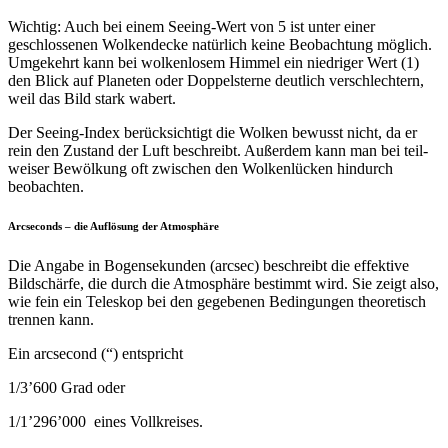
Wichtig: Auch bei einem See­ing-Wert von 5 ist unter ein­er
geschlosse­nen Wolk­endecke natür­lich keine Beobach­tung möglich.
Umgekehrt kann bei wolken­losem Him­mel ein niedriger Wert (1)
den Blick auf Plan­eten oder Dop­pel­sterne deut­lich ver­schlechtern,
weil das Bild stark wabert.
Der See­ing-Index berück­sichtigt die Wolken bewusst nicht, da er
rein den Zus­tand der Luft beschreibt. Außer­dem kann man bei teil­
weis­er Bewölkung oft zwis­chen den Wolken­lück­en hin­durch
beobachten.
Arcseconds – die Auflösung der Atmosphäre
Die Angabe in Bogensekun­den (arc­sec) beschreibt die effek­tive
Bild­schärfe, die durch die Atmo­sphäre bes­timmt wird. Sie zeigt also,
wie fein ein Teleskop bei den gegebe­nen Bedin­gun­gen the­o­retisch
tren­nen kann.
Ein arc­sec­ond (“) entspricht
1/3’600 Grad oder
1/1’296’000 eines Vollkreises.