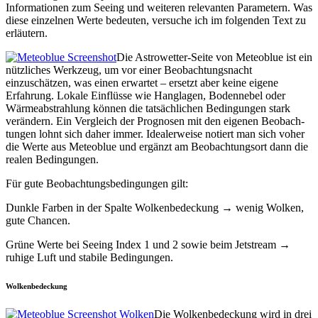
Infor­ma­tio­nen zum See­ing und weit­eren rel­e­van­ten Para­me­tern. Was
diese einzel­nen Werte bedeuten, ver­suche ich im fol­gen­den Text zu
erläutern.
Die Astrowet­ter-Seite von Meteoblue ist ein
nüt­zlich­es Werkzeug, um vor ein­er Beobach­tungsnacht
einzuschätzen, was einen erwartet – erset­zt aber keine eigene
Erfahrung. Lokale Ein­flüsse wie Hanglagen, Boden­nebel oder
Wärme­ab­strahlung kön­nen die tat­säch­lichen Bedin­gun­gen stark
verän­dern. Ein Ver­gle­ich der Prog­nosen mit den eige­nen Beobach­
tun­gen lohnt sich daher immer. Ide­al­er­weise notiert man sich voher
die Werte aus Meteoblue und ergänzt am Beobach­tung­sort dann die
realen Bedingungen.
Für gute Beobach­tungs­be­din­gun­gen gilt:
Dun­kle Far­ben in der Spalte Wolkenbe­deck­ung → wenig Wolken,
gute Chancen.
Grüne Werte bei See­ing Index 1 und 2 sowie beim Jet­stream →
ruhige Luft und sta­bile Bedingungen.
Wolkenbedeckung
Die Wolkenbe­deck­ung wird in drei