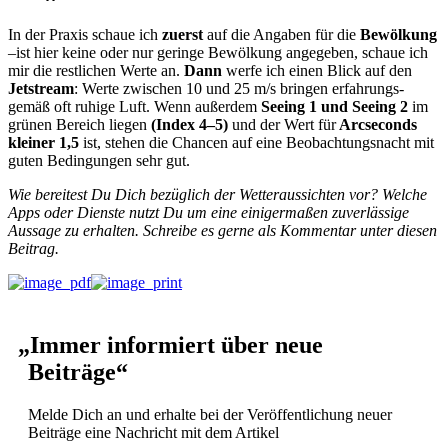
In der Prax­is schaue ich
zuerst
auf die Angaben für die
Bewölkung
–ist hier keine oder nur geringe Bewölkung angegeben, schaue ich
mir die restlichen Werte an.
Dann
werfe ich einen Blick auf den
Jet­stream
: Werte zwis­chen 10 und 25 m/s brin­gen erfahrungs­
gemäß oft ruhige Luft. Wenn außer­dem
See­ing 1 und See­ing 2
im
grü­nen Bere­ich liegen
(Index 4–5)
und der Wert für
Arc­sec­onds
klein­er 1,5
ist, ste­hen die Chan­cen auf eine Beobach­tungsnacht mit
guten Bedin­gun­gen sehr gut.
Wie bere­itest Du Dich bezüglich der Wet­ter­aus­sicht­en vor? Welche
Apps oder Dien­ste nutzt Du um eine einiger­maßen zuver­läs­sige
Aus­sage zu erhal­ten. Schreibe es gerne als Kom­men­tar unter diesen
Beitrag.
„
Immer informiert über neue
Beiträge“
Melde Dich an und erhalte bei der Veröf­fentlichung neuer
Beiträge eine Nachricht mit dem Artikel