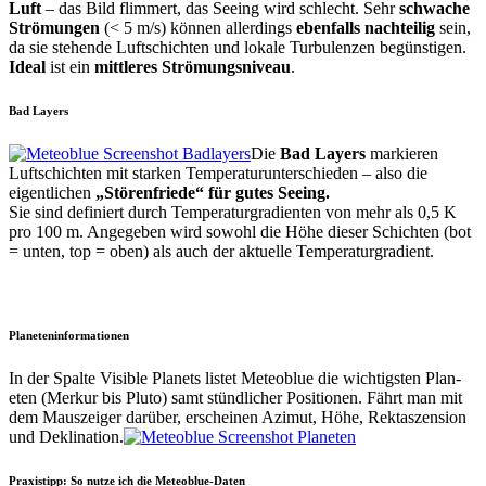
Luft
– das Bild flim­mert, das See­ing wird schlecht. Sehr
schwache
Strö­mungen
(< 5 m/s) kön­nen allerd­ings
eben­falls nachteilig
sein,
da sie ste­hende Luftschicht­en und lokale Tur­bu­len­zen begün­sti­gen.
Ide­al
ist ein
mit­tleres Strö­mungsniveau
.
Bad Layers
Die
Bad Lay­ers
markieren
Luftschicht­en mit starken Tem­per­atu­run­ter­schieden – also die
eigentlichen
„Stören­friede“ für gutes See­ing.
Sie sind definiert durch Tem­per­atur­gra­di­en­ten von mehr als 0,5 K
pro 100 m. Angegeben wird sowohl die Höhe dieser Schicht­en (bot
= unten, top = oben) als auch der aktuelle Temperaturgradient.
Planeteninformationen
In der Spalte Vis­i­ble Plan­ets lis­tet Meteoblue die wichtig­sten Plan­
eten (Merkur bis Plu­to) samt stündlich­er Posi­tio­nen. Fährt man mit
dem Mauszeiger darüber, erscheinen Azimut, Höhe, Rek­taszen­sion
und Deklination.
Praxistipp: So nutze ich die Meteoblue-Daten