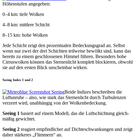
Höhen­stufen angegeben:
0–4 km: tiefe Wolken
4–8 km: mit­tlere Schicht
8–15 km: hohe Wolken
Jede Schicht zeigt den prozen­tualen Bedeck­ungs­grad an. Selb­st
wenn nur zwei der drei Schicht­en teil­weise bewölkt sind, kann das
bere­its zu einem geschlosse­nen Him­mel führen. Beson­ders hohe
Cir­rus­wolken kön­nen das Ster­nen­licht kom­plett block­ieren, obwohl
sie auf den ersten Blick unschein­bar wirken.
Seeing Index 1 und 2
Bei­de Indizes beschreiben die
Luftun­ruhe – also, wie stark das Ster­nen­licht durch Tur­bu­len­zen
verz­er­rt wird, unab­hängig von der Wolkenbedeckung.
See­ing 1
basiert auf einem Mod­ell, das die Luftschich­tung gle­ich­
mäßig gewichtet.
See­ing 2
reagiert empfind­lich­er auf Dicht­eschwankun­gen und zeigt
daher stärk­eres „Flim­mern“ an.