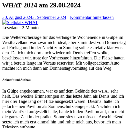
2024 am 29.08.2024
WHAT
30. August 2024
3. September 2024
-
Kommentar hinterlassen
Lesedauer
2
Minuten
Die Wet­ter­vorher­sage für das ver­längerte Woch­enende in Gülpe im
West­havel­land war zwar nicht ide­al, aber zumin­d­est von Don­ner­stag
auf Fre­itag und in der Nacht zum Son­ntag sollte es rel­a­tiv klar wer­
den. Da ich mich dort auch wieder mit Denis tre­f­fen wollte,
beschlossen wir, trotz der Vorher­sage hinz­u­fahren. Die Plätze hat­ten
wir ja bere­its lange im Voraus reserviert. Mit voll­gepack­tem Auto
machte ich mich dann am Don­ner­stagvor­mit­tag auf den Weg.
Ankunft und Aufbau
In Gülpe angekom­men, war es auf dem Gelände des
sehr
WHAT
heiß. Das weck­te Erin­nerun­gen an das let­zte Jahr, als Denis und ich
hier drei Tage lang der Hitze aus­ge­set­zt waren. Dies­mal hat­te ich
jedoch einen Pavil­lon als Son­nen­schutz eingepackt. Nach­dem ich
mein Wur­fzelt aufgestellt hat­te, baute ich den Pavil­lon auf, um nicht
die ganze Zeit in der prallen Sonne sitzen zu müssen. Anschließend
set­zte ich mich erst ein­mal hin und ruhte mich aus, bevor ich mein
Teleskop aufbaute.