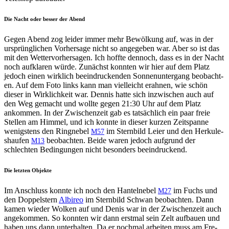
Die Nacht oder besser der Abend
Gegen Abend zog lei­der immer mehr Bewölkung auf, was in der
ursprünglichen Vorher­sage nicht so angegeben war. Aber so ist das
mit den Wet­ter­vorher­sagen. Ich hoffte den­noch, dass es in der Nacht
noch aufk­laren würde. Zunächst kon­nten wir hier auf dem Platz
jedoch einen wirk­lich beein­druck­enden Son­nenun­ter­gang beobacht­
en. Auf dem Foto links kann man vielle­icht erah­nen, wie schön
dieser in Wirk­lichkeit war. Den­nis hat­te sich inzwis­chen auch auf
den Weg gemacht und wollte gegen 21:30 Uhr auf dem Platz
ankom­men. In der Zwis­chen­zeit gab es tat­säch­lich ein paar freie
Stellen am Him­mel, und ich kon­nte in dieser kurzen Zeitspanne
wenig­stens den Ringnebel
im Stern­bild Leier und den Herkule­
M57
shaufen
beobacht­en. Bei­de waren jedoch auf­grund der
M13
schlecht­en Bedin­gun­gen nicht beson­ders beeindruckend.
Die letzten Objekte
Im Anschluss kon­nte ich noch den Hantel­nebel
im Fuchs und
M27
den Dop­pel­stern
Albireo
im Stern­bild Schwan beobacht­en. Dann
kamen wieder Wolken auf und Denis war in der Zwis­chen­zeit auch
angekom­men. So kon­nten wir dann erst­mal sein Zelt auf­bauen und
haben uns dann unter­hal­ten. Da er nochmal arbeit­en muss am Fre­