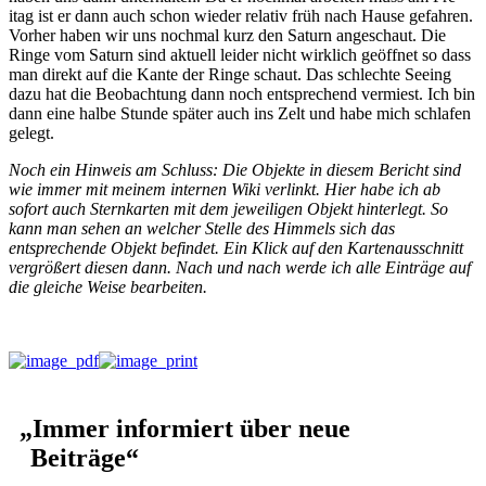
itag ist er dann auch schon wieder rel­a­tiv früh nach Hause gefahren.
Vorher haben wir uns nochmal kurz den Sat­urn angeschaut. Die
Ringe vom Sat­urn sind aktuell lei­der nicht wirk­lich geöffnet so dass
man direkt auf die Kante der Ringe schaut. Das schlechte See­ing
dazu hat die Beobach­tung dann noch entsprechend ver­mi­est. Ich bin
dann eine halbe Stunde später auch ins Zelt und habe mich schlafen
gelegt.
Noch ein Hin­weis am Schluss: Die Objek­te in diesem Bericht sind
wie immer mit meinem inter­nen Wiki ver­linkt. Hier habe ich ab
sofort auch Sternkarten mit dem jew­eili­gen Objekt hin­ter­legt. So
kann man sehen an welch­er Stelle des Him­mels sich das
entsprechende Objekt befind­et. Ein Klick auf den Karte­nauss­chnitt
ver­größert diesen dann. Nach und nach werde ich alle Ein­träge auf
die gle­iche Weise bearbeiten.
„
Immer informiert über neue
Beiträge“