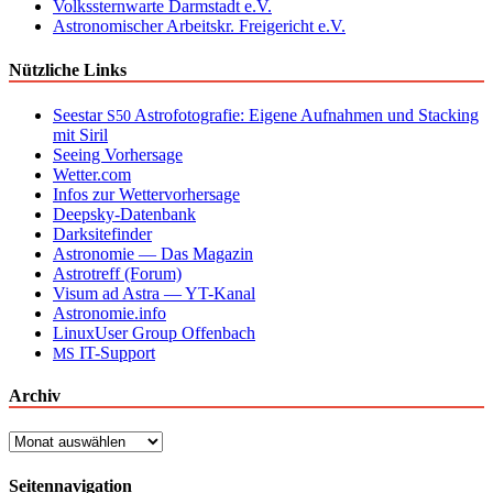
Volkssternwarte Darmstadt e.V.
Astronomischer Arbeitskr. Freigericht e.V.
Nützliche Links
Seestar
Astrofotografie: Eigene Aufnahmen und Stacking
S50
mit Siril
Seeing Vorhersage
Wetter.com
Infos zur Wettervorhersage
Deepsky-Datenbank
Darksitefinder
Astronomie — Das Magazin
Astrotreff (Forum)
Visum ad Astra — YT-Kanal
Astronomie.info
LinuxUser Group Offenbach
IT-Support
MS
Archiv
Archiv
Seitennavigation