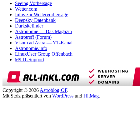
Seeing Vorhersage
Wetter.com
Infos zur Wettervorhersage
Deepsky-Datenbank
Darksitefinder
Astronomie — Das Magazin
Astrotreff (Forum)
Visum ad Astra — YT-Kanal
Astronomie.info
LinuxUser Group Offenbach
IT-Support
MS
Copyright © 2026
Astroblog-OF
.
Mit Stolz präsentiert von
WordPress
und
HitMag
.