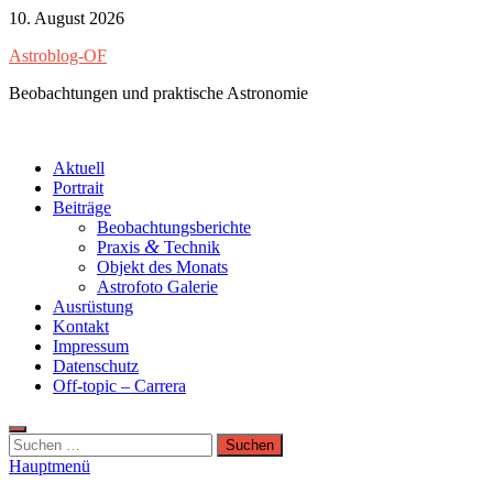
Zum
10. August 2026
Inhalt
Astroblog-OF
springen
Beobachtungen und praktische Astronomie
Aktuell
Portrait
Beiträge
Beobachtungsberichte
&
Praxis
Technik
Objekt des Monats
Astrofoto Galerie
Ausrüstung
Kontakt
Impressum
Datenschutz
Off-topic – Carrera
Suchen
nach:
Hauptmenü