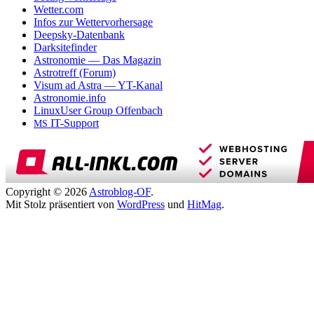
Wetter.com
Infos zur Wettervorhersage
Deepsky-Datenbank
Darksitefinder
Astronomie — Das Magazin
Astrotreff (Forum)
Visum ad Astra — YT-Kanal
Astronomie.info
LinuxUser Group Offenbach
IT-Support
MS
Copyright © 2026
Astroblog-OF
.
Mit Stolz präsentiert von
WordPress
und
HitMag
.