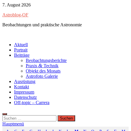
Zum
7. August 2026
Inhalt
Astroblog-OF
springen
Beobachtungen und praktische Astronomie
Aktuell
Portrait
Beiträge
Beobachtungsberichte
&
Praxis
Technik
Objekt des Monats
Astrofoto Galerie
Ausrüstung
Kontakt
Impressum
Datenschutz
Off-topic – Carrera
Suchen
nach:
Hauptmenü