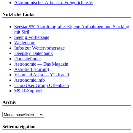
Astronomischer Arbeitskr. Freigericht e.V.
Nützliche Links
Seestar
Astrofotografie: Eigene Aufnahmen und Stacking
S50
mit Siril
Seeing Vorhersage
Wetter.com
Infos zur Wettervorhersage
Deepsky-Datenbank
Darksitefinder
Astronomie — Das Magazin
Astrotreff (Forum)
Visum ad Astra — YT-Kanal
Astronomie.info
LinuxUser Group Offenbach
IT-Support
MS
Archiv
Archiv
Seitennavigation