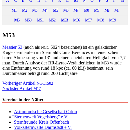
A
C
E
G
H
I
J
K
L
M
N
O
P
S
Γ
Μ
M1
M2
M3
M4
M5
M6
M7
M8
M9
Me
Mi
M5
M50
M51
M52
M53
M56
M57
M58
M59
M53
Messier 53
(auch als
5024 beze­ich­net) ist ein galak­tis­ch­er
NGC
Kugel­stern­haufen im Stern­bild Coma Berenices mit ein­er schein­
baren Abmes­sung von 13′ und ein­er schein­baren Hel­ligkeit von 7,7
mag. Durch Analyse der RR-Lyrae-Verän­der­lichen in
wurde
M53
eine Ent­fer­nung von rund 18 kpc (ca. 60 kLj) bes­timmt, sein
Durchmess­er beträgt rund 200 Lichtjahre
Beitragsnavigation
Vorheriger Artikel
NGC1502
Nächster Artikel
M17
Vereine in der Nähe:
Astronomische Gesellschaft Orion
“
Sternenwelt Vogelsberg” e.V.
Sternfreunde Kreis Offenbach
Volkssternwarte Darmstadt e.V.