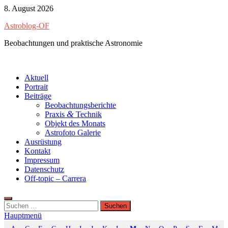
Zum
8. August 2026
Inhalt
Astroblog-OF
springen
Beobachtungen und praktische Astronomie
Aktuell
Portrait
Beiträge
Beobachtungsberichte
&
Praxis
Technik
Objekt des Monats
Astrofoto Galerie
Ausrüstung
Kontakt
Impressum
Datenschutz
Off-topic – Carrera
Suchen
nach:
Hauptmenü