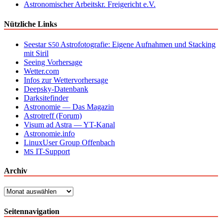
Astronomischer Arbeitskr. Freigericht e.V.
Nützliche Links
Seestar
Astrofotografie: Eigene Aufnahmen und Stacking
S50
mit Siril
Seeing Vorhersage
Wetter.com
Infos zur Wettervorhersage
Deepsky-Datenbank
Darksitefinder
Astronomie — Das Magazin
Astrotreff (Forum)
Visum ad Astra — YT-Kanal
Astronomie.info
LinuxUser Group Offenbach
IT-Support
MS
Archiv
Archiv
Seitennavigation