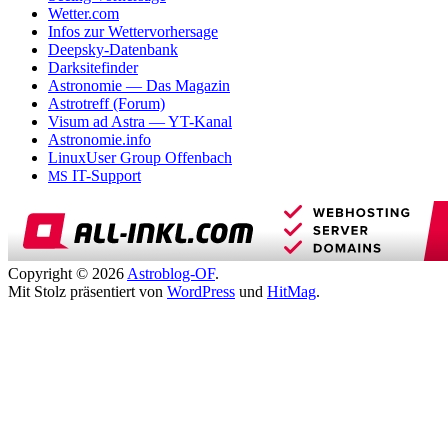
Wetter.com
Infos zur Wettervorhersage
Deepsky-Datenbank
Darksitefinder
Astronomie — Das Magazin
Astrotreff (Forum)
Visum ad Astra — YT-Kanal
Astronomie.info
LinuxUser Group Offenbach
IT-Support
MS
Copyright © 2026
Astroblog-OF
.
Mit Stolz präsentiert von
WordPress
und
HitMag
.