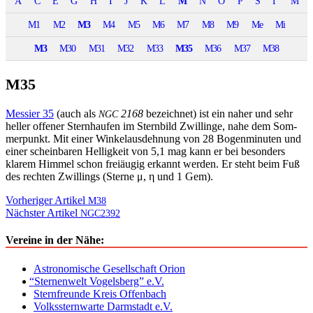
A
C
E
G
H
I
J
K
L
M
N
O
P
S
Γ
Μ
M1
M2
M3
M4
M5
M6
M7
M8
M9
Me
Mi
M3
M30
M31
M32
M33
M35
M36
M37
M38
M35
Messier 35
(auch als
2168
beze­ich­net) ist ein naher und sehr
NGC
heller offen­er Stern­haufen im Stern­bild Zwill­inge, nahe dem Som­
mer­punkt. Mit ein­er Winke­laus­dehnung von 28 Bogen­minuten und
ein­er schein­baren Hel­ligkeit von 5,1 mag kann er bei beson­ders
klarem Him­mel schon freiäugig erkan­nt wer­den. Er ste­ht beim Fuß
des recht­en Zwill­ings (Sterne μ, η und 1 Gem).
Beitragsnavigation
Vorheriger Artikel
M38
Nächster Artikel
NGC2392
Vereine in der Nähe:
Astronomische Gesellschaft Orion
“
Sternenwelt Vogelsberg” e.V.
Sternfreunde Kreis Offenbach
Volkssternwarte Darmstadt e.V.