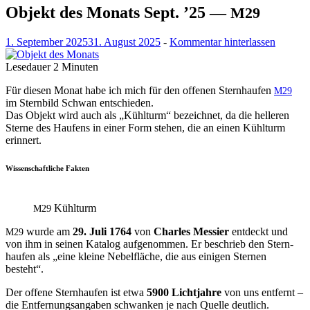
Objekt des Monats Sept. ’25 —
M29
1. September 2025
31. August 2025
-
Kommentar hinterlassen
Lesedauer
2
Minuten
Für diesen Monat habe ich mich für den offe­nen Stern­haufen
M29
im Stern­bild Schwan entschieden.
Das Objekt wird auch als „Kühlturm“ beze­ich­net, da die helleren
Sterne des Haufens in ein­er Form ste­hen, die an einen Kühlturm
erinnert.
Wissenschaftliche Fakten
Kühlturm
M29
wurde am
29. Juli 1764
von
Charles Messier
ent­deckt und
M29
von ihm in seinen Kat­a­log aufgenom­men. Er beschrieb den Stern­
haufen als „eine kleine Nebelfläche, die aus eini­gen Ster­nen
besteht“.
Der offene Stern­haufen ist etwa
5900 Licht­jahre
von uns ent­fer­nt –
die Ent­fer­nungsangaben schwanken je nach Quelle deutlich.