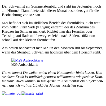
Der Schwan ist ein Som­mer­stern­bild und ste­ht im Sep­tem­ber hoch
am Him­mel. Damit bietet sich dieser Monat beson­ders gut für die
Beobach­tung von
an.
M29
befind­et sich im südlichen Bere­ich des Stern­bildes, nicht weit
M29
vom hellen Stern Sadr (γ Cyg­ni) ent­fer­nt, der das Zen­trum des
Kreuzes im Schwan markiert. Richtet man das Fer­n­glas oder
Teleskop auf Sadr und bewegt es leicht nach Süden, stößt man
schnell auf den kleinen Sternhaufen.
Am besten beobachtet man
in den Monat­en Juli bis Sep­tem­ber,
M29
wenn das Stern­bild Schwan am höch­sten über dem Hor­i­zont steht.
Auf­suchkarte
M29
Gerne kannst Du weit­er unten einen Kom­men­tar hin­ter­lassen. Kon­
struk­tive Kri­tik ist natür­lich genau­so willkom­men wie pos­i­tive Kom­
mentare. Auch kannst Du mir gerne im Kom­men­tar ein Objekt nen­
nen, das ich mal als Objekt des Monats vorstellen soll.