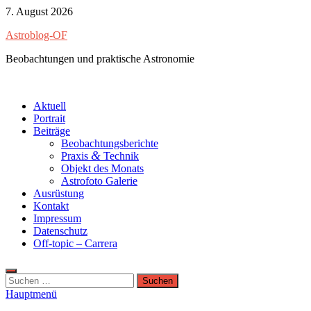
Zum
7. August 2026
Inhalt
Astroblog-OF
springen
Beobachtungen und praktische Astronomie
Aktuell
Portrait
Beiträge
Beobachtungsberichte
&
Praxis
Technik
Objekt des Monats
Astrofoto Galerie
Ausrüstung
Kontakt
Impressum
Datenschutz
Off-topic – Carrera
Suchen
nach:
Hauptmenü