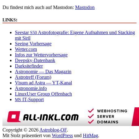
Du findest mich auch auf Mastodon:
Mastodon
:
LINKS
Seestar
Astrofotografie: Eigene Aufnahmen und Stacking
S50
mit Siril
Seeing Vorhersage
Wetter.com
Infos zur Wettervorhersage
Deepsky-Datenbank
Darksitefinder
Astronomie — Das Magazin
Astrotreff (Forum)
Visum ad Astra — YT-Kanal
Astronomie.info
LinuxUser Group Offenbach
IT-Support
MS
Copyright © 2026
Astroblog-OF
.
Mit Stolz präsentiert von
WordPress
und
HitMag
.