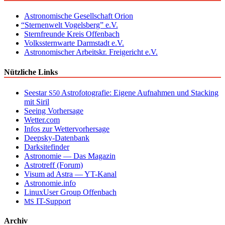
Astronomische Gesellschaft Orion
“
Sternenwelt Vogelsberg” e.V.
Sternfreunde Kreis Offenbach
Volkssternwarte Darmstadt e.V.
Astronomischer Arbeitskr. Freigericht e.V.
Nützliche Links
Seestar
Astrofotografie: Eigene Aufnahmen und Stacking
S50
mit Siril
Seeing Vorhersage
Wetter.com
Infos zur Wettervorhersage
Deepsky-Datenbank
Darksitefinder
Astronomie — Das Magazin
Astrotreff (Forum)
Visum ad Astra — YT-Kanal
Astronomie.info
LinuxUser Group Offenbach
IT-Support
MS
Archiv