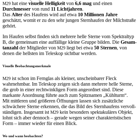
hat eine
visuelle Hel­ligkeit
von
6,6 mag
und einen
M29
Durchmess­er
von rund
11 Licht­jahren
.
Das
Alter
des Haufens wird auf etwa
10 Mil­lio­nen Jahre
geschätzt, wom­it er zu den sehr jun­gen Stern­haufen der Milch­straße
gehört.
Im Haufen selb­st find­en sich mehrere helle Sterne vom Spek­tral­typ
B, die gemein­sam eine auf­fäl­lige kleine Gruppe bilden. Die
Gesam­
tan­zahl
der Mit­glieder von
liegt bei etwa
50 Ster­nen
, von
M29
denen die hell­sten im Teleskop sicht­bar werden.
Visuelle Beobachtungsmerkmale
ist schon im Fer­n­glas als klein­er, unschein­bar­er Fleck
M29
wahrnehm­bar. Im Teleskop zeigen sich dann mehrere helle Sterne,
die grob in ein­er rechtwin­kli­gen Form ange­ord­net sind. Diese
markante Anord­nung führte auch zum Spitz­na­men „Kühlturm“.
Mit mit­tleren und größeren Öff­nun­gen lassen sich zusät­zliche
schwächere Sterne erken­nen, die das Bild des Stern­haufens ver­voll­
ständi­gen. Ins­ge­samt ist
kein beson­ders spek­takuläres Objekt,
M29
lohnt sich aber den­noch – ger­ade wegen sein­er charak­ter­is­tis­chen
Form – immer wieder für einen Blick.
Wo und wann beobachten?