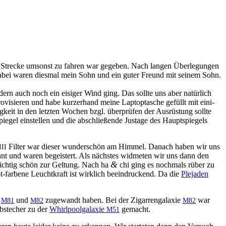
ge Strecke umson­st zu fahren war gegeben. Nach lan­gen Über­legun­gen
dabei waren dies­mal mein Sohn und ein guter Fre­und mit seinem Sohn.
dern auch noch ein eisiger Wind ging. Das sollte uns aber natür­lich
­visieren und habe kurz­er­hand meine Lap­top­tasche gefüllt mit eini­
eit in den let­zten Wochen bzgl. über­prüfen der Aus­rüs­tung sollte
gspiegel ein­stellen und die abschließende Justage des Haupt­spiegels
Fil­ter war dieser wun­der­schön am Him­mel. Danach haben wir uns
III
nt und waren begeis­tert. Als näch­stes wid­me­ten wir uns dann den
&
richtig schön zur Gel­tung. Nach ha
chi ging es nochmals rüber zu
-far­bene Leuchtkraft ist wirk­lich beein­druck­end. Da die
Ple­jaden
n
und
zuge­wandt haben. Bei der Zigar­ren­galax­ie
war
M81
M82
M82
Abstech­er zu der
Whirlpool­galax­ie
gemacht.
M51