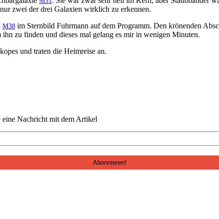
­bar­galax­ie
. Sie war zwar sehr hell im Kern, aber Staub­bän­der wa
M31
nur zwei der drei Galax­ien wirk­lich zu erkennen.
d
im Stern­bild Fuhrmann auf dem Pro­gramm. Den krö­nen­den Absc
M38
m ihn zu find­en und dieses mal gelang es mir in weni­gen Minuten.
opes und trat­en die Heim­reise an.
e eine Nachricht mit dem Artikel