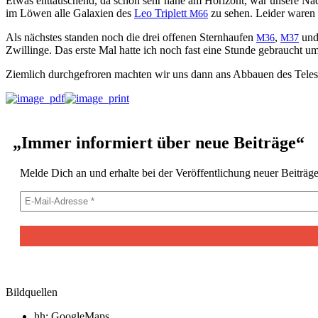
Etwas ent­täuschend, da schon sehr nahe am Hor­i­zont, war unsere Nach
im Löwen alle Galax­ien des
Leo Triplett
zu sehen. Lei­der waren 
M66
Als näch­stes standen noch die drei offe­nen Stern­haufen
,
un
M36
M37
Zwill­inge. Das erste Mal hat­te ich noch fast eine Stunde gebraucht u
Ziem­lich durchge­froren macht­en wir uns dann ans Abbauen des Telesk
„
Immer informiert über neue Beiträge“
Melde Dich an und erhalte bei der Veröf­fentlichung neuer Beiträg
Bildquellen
hh: GoogleMaps