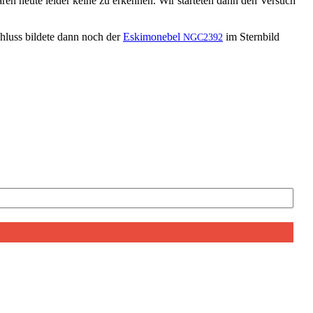
ren heute lei­der keine zu erken­nen. Wir starteten dann den Ver­such
hluss bildete dann noch der
Eski­monebel
im Stern­bild
NGC2392