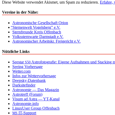
Diese Website verwendet Akismet, um Spam zu reduzieren.
Erfahre,
Vereine in der Nähe:
Astronomische Gesellschaft Orion
“
Sternenwelt Vogelsberg” e.V.
Sternfreunde Kreis Offenbach
Volkssternwarte Darmstadt e.V.
Astronomischer Arbeitskr. Freigericht e.V.
Nützliche Links
Seestar
Astrofotografie: Eigene Aufnahmen und Stacking mi
S50
Seeing Vorhersage
Wetter.com
Infos zur Wettervorhersage
Deepsky-Datenbank
Darksitefinder
Astronomie — Das Magazin
Astrotreff (Forum)
Visum ad Astra — YT-Kanal
Astronomie.info
LinuxUser Group Offenbach
IT-Support
MS