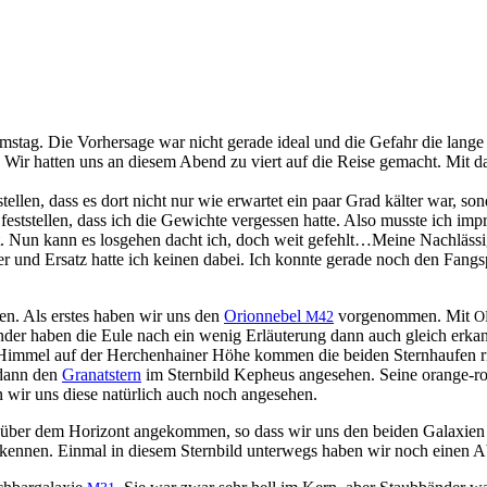
Sam­stag. Die Vorher­sage war nicht ger­ade ide­al und die Gefahr die lan
. Wir hat­ten uns an diesem Abend zu viert auf die Reise gemacht. Mit 
llen, dass es dort nicht nur wie erwartet ein paar Grad käl­ter war, son­
est­stellen, dass ich die Gewichte vergessen hat­te. Also musste ich impro
 Nun kann es los­ge­hen dacht ich, doch weit gefehlt…Meine Nach­läs­sigk
n leer und Ersatz hat­te ich keinen dabei. Ich kon­nte ger­ade noch den Fan
hen. Als erstes haben wir uns den
Ori­on­nebel
vorgenom­men. Mit
M42
O
inder haben die Eule nach ein wenig Erläuterung dann auch gle­ich erkan­
Him­mel auf der Herchen­hain­er Höhe kom­men die bei­den Stern­haufen 
 dann den
Granat­stern
im Stern­bild Kepheus ange­se­hen. Seine orange-rot
en wir uns diese natür­lich auch noch angesehen.
 über dem Hor­i­zont angekom­men, so dass wir uns den bei­den Galax­ie
 erken­nen. Ein­mal in diesem Stern­bild unter­wegs haben wir noch einen 