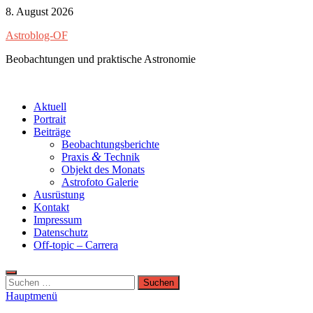
Zum
8. August 2026
Inhalt
Astroblog-OF
springen
Beobachtungen und praktische Astronomie
Aktuell
Portrait
Beiträge
Beobachtungsberichte
&
Praxis
Technik
Objekt des Monats
Astrofoto Galerie
Ausrüstung
Kontakt
Impressum
Datenschutz
Off-topic – Carrera
Suchen
nach:
Hauptmenü