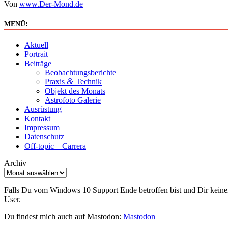
Von
www.Der-Mond.de
:
MENÜ
Aktuell
Portrait
Beiträge
Beobachtungsberichte
&
Praxis
Technik
Objekt des Monats
Astrofoto Galerie
Ausrüstung
Kontakt
Impressum
Datenschutz
Off-topic – Carrera
Archiv
Falls Du vom Windows 10 Support Ende betroffen bist und Dir keinen
User.
Du findest mich auch auf Mastodon:
Mastodon