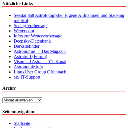
Nützliche Links
Seestar
Astrofotografie: Eigene Aufnahmen und Stacking
S50
mit Siril
Seeing Vorhersage
Wetter.com
Infos zur Wettervorhersage
Deepsky-Datenbank
Darksitefinder
Astronomie — Das Magazin
Astrotreff (Forum)
Visum ad Astra — YT-Kanal
Astronomie.info
LinuxUser Group Offenbach
IT-Support
MS
Archiv
Archiv
Seitennavigation
Startseite