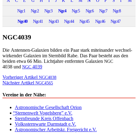
A
C
E
G
H
I
J
K
L
M
N
O
P
S
Γ
Μ
Ngc1
Ngc2
Ngc3
Ngc4
Ngc5
Ngc6
Ngc7
Ngc8
Ngc40
Ngc41
Ngc43
Ngc44
Ngc45
Ngc46
Ngc47
NGC4039
Die Anten­nen-Galax­ien bilden ein Paar stark miteinan­der wech­sel­
wirk­ender Galax­ien im Stern­bild Rabe. Das Paar beste­ht aus den
bei­den etwa 66 Mio. Licht­jahre ent­fer­n­ten Galax­ien
NGC
4038 und
4039
NGC
Beitragsnavigation
Vorheriger Artikel
NGC4038
Nächster Artikel
NGC4565
Vereine in der Nähe:
Astronomische Gesellschaft Orion
“
Sternenwelt Vogelsberg” e.V.
Sternfreunde Kreis Offenbach
Volkssternwarte Darmstadt e.V.
Astronomischer Arbeitskr. Freigericht e.V.