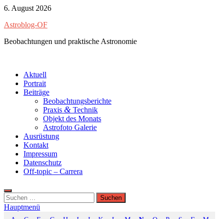
Zum
6. August 2026
Inhalt
Astroblog-OF
springen
Beobachtungen und praktische Astronomie
Aktuell
Portrait
Beiträge
Beobachtungsberichte
&
Praxis
Technik
Objekt des Monats
Astrofoto Galerie
Ausrüstung
Kontakt
Impressum
Datenschutz
Off-topic – Carrera
Suchen
nach:
Hauptmenü