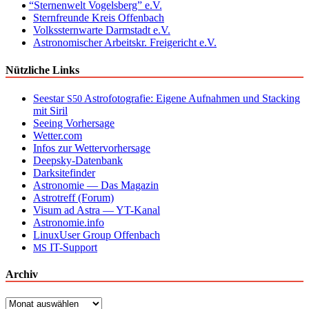
“
Sternenwelt Vogelsberg” e.V.
Sternfreunde Kreis Offenbach
Volkssternwarte Darmstadt e.V.
Astronomischer Arbeitskr. Freigericht e.V.
Nützliche Links
Seestar
Astrofotografie: Eigene Aufnahmen und Stacking
S50
mit Siril
Seeing Vorhersage
Wetter.com
Infos zur Wettervorhersage
Deepsky-Datenbank
Darksitefinder
Astronomie — Das Magazin
Astrotreff (Forum)
Visum ad Astra — YT-Kanal
Astronomie.info
LinuxUser Group Offenbach
IT-Support
MS
Archiv
Archiv