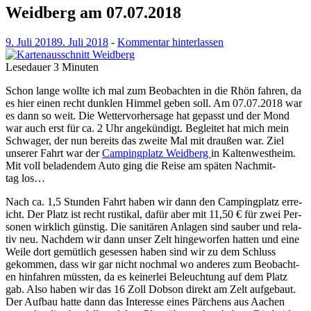
Weidberg am 07.07.2018
9. Juli 2018
9. Juli 2018
-
Kommentar hinterlassen
Lesedauer
3
Minuten
Schon lange wollte ich mal zum Beobacht­en in die Rhön fahren, da
es hier einen recht dun­klen Him­mel geben soll. Am 07.07.2018 war
es dann so weit. Die Wet­ter­vorher­sage hat gepasst und der Mond
war auch erst für ca. 2 Uhr angekündigt. Begleit­et hat mich mein
Schwa­ger, der nun bere­its das zweite Mal mit draußen war. Ziel
unser­er Fahrt war der
Camp­ing­platz Wei­d­berg
in Kaltenwes­t­heim.
Mit voll beladen­dem Auto ging die Reise am späten Nach­mit­
tag los…
Nach ca. 1,5 Stun­den Fahrt haben wir dann den Camp­ing­platz erre­
icht. Der Platz ist recht rustikal, dafür aber mit 11,50 € für zwei Per­
so­n­en wirk­lich gün­stig. Die san­itären Anla­gen sind sauber und rel­a­
tiv neu. Nach­dem wir dann unser Zelt hinge­wor­fen hat­ten und eine
Weile dort gemütlich gesessen haben sind wir zu dem Schluss
gekom­men, dass wir gar nicht nochmal wo anderes zum Beobacht­
en hin­fahren müssten, da es kein­er­lei Beleuch­tung auf dem Platz
gab. Also haben wir das 16 Zoll Dob­son direkt am Zelt aufge­baut.
Der Auf­bau hat­te dann das Inter­esse eines Pärchens aus Aachen