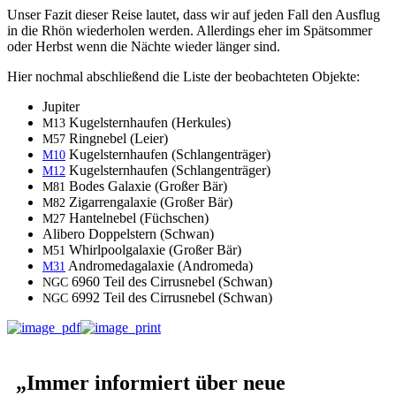
Unser Faz­it dieser Reise lautet, dass wir auf jeden Fall den Aus­flug
in die Rhön wieder­holen wer­den. Allerd­ings eher im Spät­som­mer
oder Herb­st wenn die Nächte wieder länger sind.
Hier nochmal abschließend die Liste der beobachteten Objekte:
Jupiter
Kugel­stern­haufen (Herkules)
M13
Ringnebel (Leier)
M57
Kugel­stern­haufen (Schlangen­träger)
M10
Kugel­stern­haufen (Schlangen­träger)
M12
Bodes Galax­ie (Großer Bär)
M81
Zigar­ren­galax­ie (Großer Bär)
M82
Hantel­nebel (Füch­schen)
M27
Alibero Dop­pel­stern (Schwan)
Whirlpool­galax­ie (Großer Bär)
M51
Androm­e­da­galax­ie (Androm­e­da)
M31
6960 Teil des Cir­rus­nebel (Schwan)
NGC
6992 Teil des Cir­rus­nebel (Schwan)
NGC
„
Immer informiert über neue