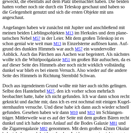
geweckt, die eben­falls auf dem Platz über­nachtet haben. Die bei­den
hat­ten vorher noch nie durch ein Teleskop geschaut und haben so
die Gele­gen­heit genutzt und sich die ersten Objek­te mit uns
angeschaut.
Ange­fan­gen haben wir zunächst mit Jupiter und anschließend mit
meinen bei­den Liebling­sob­jek­ten
im Herkules und dem plan­e­
M13
tarischen Nebel
in der Leier. Mit dem großen Teleskop ist es
M57
schon genial wie weit man
in Einzel­sterne auflösen kann. Auf­
M13
grund des dun­klen Him­mels war auch
ein wun­der­voller
M57
Anblick. Auch das Pärchen aus Aachen war begeis­tert. Als näch­stes
wollte ich die Whirlpool­galax­ie
im großen Bär auf­suchen, da es
M51
auf dieser Seite des Him­mels aber noch nicht wirk­lich voll­ständig
dunkel war blieb es bei einem Ver­such. Also wieder auf die andere
Seite des Him­mels in Rich­tung Stern­bild Schwan.
Doch aus irgen­deinem Grund wollte mir hier auch nichts gelin­gen.
Selb­st den Hantel­nebel
, den ich vorher schon mehrfach
M27
beobachtet hat­te, habe ich nicht gefun­den. Ich war dann schon recht
geknickt und dachte mir, dass ich es erst nochmal mit eini­gen Kugel­
stern­haufen ver­suche. Und diese habe ich dann auch wieder schnell
gefun­den. Gese­hen haben wir dann
und
im Schlangen­
M10
M12
träger. Mit­tler­weile war es auf der Seite mit dem großen Bären recht
dunkel und ich habe einen Anlauf auf die Bodes Galax­ie
und
M81
die Zigar­ren­galax­ie
genom­men. Mit dem großen 42mm Oku­lar
M82