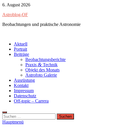
Zum
6. August 2026
Inhalt
Astroblog-OF
springen
Beobachtungen und praktische Astronomie
Aktuell
Portrait
Beiträge
Beobachtungsberichte
&
Praxis
Technik
Objekt des Monats
Astrofoto Galerie
Ausrüstung
Kontakt
Impressum
Datenschutz
Off-topic – Carrera
Suchen
nach:
Hauptmenü