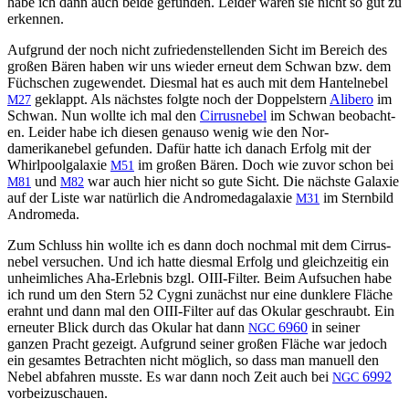
habe ich dann auch bei­de gefun­den. Lei­der waren sie nicht so gut zu
erkennen.
Auf­grund der noch nicht zufrieden­stel­len­den Sicht im Bere­ich des
großen Bären haben wir uns wieder erneut dem Schwan bzw. dem
Füch­schen zugewen­det. Dies­mal hat es auch mit dem Hantel­nebel
geklappt. Als näch­stes fol­gte noch der Dop­pel­stern
Alibero
im
M27
Schwan. Nun wollte ich mal den
Cir­rus­nebel
im Schwan beobacht­
en. Lei­der habe ich diesen genau­so wenig wie den Nor­
damerikanebel gefun­den. Dafür hat­te ich danach Erfolg mit der
Whirlpool­galax­ie
im großen Bären. Doch wie zuvor schon bei
M51
und
war auch hier nicht so gute Sicht. Die näch­ste Galax­ie
M81
M82
auf der Liste war natür­lich die Androm­e­da­galax­ie
im Stern­bild
M31
Andromeda.
Zum Schluss hin wollte ich es dann doch nochmal mit dem Cir­rus­
nebel ver­suchen. Und ich hat­te dies­mal Erfolg und gle­ichzeit­ig ein
unheim­lich­es Aha-Erleb­nis bzgl. OIII-Fil­ter. Beim Auf­suchen habe
ich rund um den Stern 52 Cyg­ni zunächst nur eine dun­klere Fläche
erah­nt und dann mal den OIII-Fil­ter auf das Oku­lar geschraubt. Ein
erneuter Blick durch das Oku­lar hat dann
6960
in sein­er
NGC
ganzen Pracht gezeigt. Auf­grund sein­er großen Fläche war jedoch
ein gesamtes Betra­cht­en nicht möglich, so dass man manuell den
Nebel abfahren musste. Es war dann noch Zeit auch bei
6992
NGC
vorbeizuschauen.