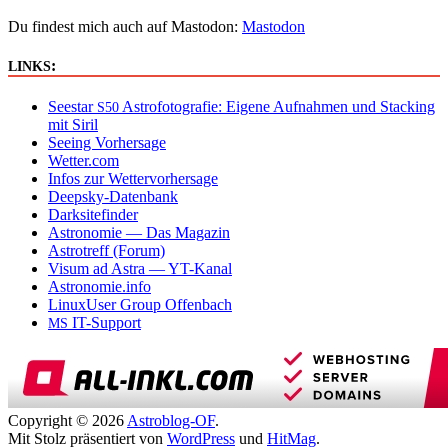
Du findest mich auch auf Mastodon:
Mastodon
:
LINKS
Seestar
Astrofotografie: Eigene Aufnahmen und Stacking
S50
mit Siril
Seeing Vorhersage
Wetter.com
Infos zur Wettervorhersage
Deepsky-Datenbank
Darksitefinder
Astronomie — Das Magazin
Astrotreff (Forum)
Visum ad Astra — YT-Kanal
Astronomie.info
LinuxUser Group Offenbach
IT-Support
MS
Copyright © 2026
Astroblog-OF
.
Mit Stolz präsentiert von
WordPress
und
HitMag
.