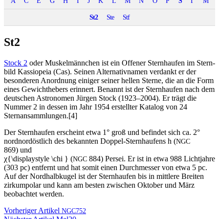
A
C
E
G
H
I
J
K
L
M
N
O
P
S
Γ
Μ
St2
Ste
Stf
St2
Stock 2
oder Muskelmän­nchen ist ein Offen­er Stern­haufen im Stern­
bild Kas­siopeia (Cas). Seinen Alter­na­tiv­na­men ver­dankt er der
beson­deren Anord­nung einiger sein­er hellen Sterne, die an die Form
eines Gewichthe­bers erin­nert. Benan­nt ist der Stern­haufen nach dem
deutschen Astronomen Jür­gen Stock (1923–2004). Er trägt die
Num­mer 2 in dessen im Jahr 1954 erstell­ter Kat­a­log von 24
Sternansammlungen.[4]
Der Stern­haufen erscheint etwa 1° groß und befind­et sich ca. 2°
nord­nordöstlich des bekan­nten Dop­pel-Stern­haufens h (
NGC
869) und
χ{\displaystyle \chi } (
884) Per­sei. Er ist in etwa 988 Licht­jahre
NGC
(303 pc) ent­fer­nt und hat somit einen Durchmess­er von etwa 5 pc.
Auf der Nord­hal­bkugel ist der Stern­haufen bis in mit­tlere Bre­it­en
zirkumpo­lar und kann am besten zwis­chen Okto­ber und März
beobachtet werden.
Beitragsnavigation
Vorheriger Artikel
NGC752