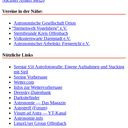
Nächster Artikel
Mel20
Vereine in der Nähe:
Astronomische Gesellschaft Orion
“
Sternenwelt Vogelsberg” e.V.
Sternfreunde Kreis Offenbach
Volkssternwarte Darmstadt e.V.
Astronomischer Arbeitskr. Freigericht e.V.
Nützliche Links
Seestar
Astrofotografie: Eigene Aufnahmen und Stacking
S50
mit Siril
Seeing Vorhersage
Wetter.com
Infos zur Wettervorhersage
Deepsky-Datenbank
Darksitefinder
Astronomie — Das Magazin
Astrotreff (Forum)
Visum ad Astra — YT-Kanal
Astronomie.info
LinuxUser Group Offenbach