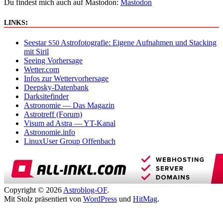
Du findest mich auch auf Mastodon:
Mastodon
:
LINKS
Seestar
Astrofotografie: Eigene Aufnahmen und Stacking
S50
mit Siril
Seeing Vorhersage
Wetter.com
Infos zur Wettervorhersage
Deepsky-Datenbank
Darksitefinder
Astronomie — Das Magazin
Astrotreff (Forum)
Visum ad Astra — YT-Kanal
Astronomie.info
LinuxUser Group Offenbach
Copyright © 2026
Astroblog-OF
.
Mit Stolz präsentiert von
WordPress
und
HitMag
.