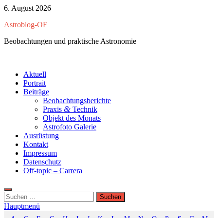
Zum
6. August 2026
Inhalt
Astroblog-OF
springen
Beobachtungen und praktische Astronomie
Aktuell
Portrait
Beiträge
Beobachtungsberichte
&
Praxis
Technik
Objekt des Monats
Astrofoto Galerie
Ausrüstung
Kontakt
Impressum
Datenschutz
Off-topic – Carrera
Suchen
nach:
Hauptmenü