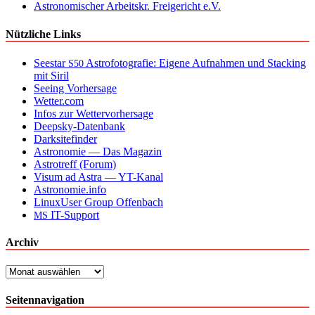
Astronomischer Arbeitskr. Freigericht e.V.
Nützliche Links
Seestar
Astrofotografie: Eigene Aufnahmen und Stacking
S50
mit Siril
Seeing Vorhersage
Wetter.com
Infos zur Wettervorhersage
Deepsky-Datenbank
Darksitefinder
Astronomie — Das Magazin
Astrotreff (Forum)
Visum ad Astra — YT-Kanal
Astronomie.info
LinuxUser Group Offenbach
IT-Support
MS
Archiv
Archiv
Seitennavigation