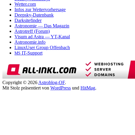
Wetter.com
Infos zur Wettervorhersage
Deepsky-Datenbank
Darksitefinder
Astronomie — Das Magazin
Astrotreff (Forum)
Visum ad Astra — YT-Kanal
Astronomie.info
LinuxUser Group Offenbach
IT-Support
MS
Copyright © 2026
Astroblog-OF
.
Mit Stolz präsentiert von
WordPress
und
HitMag
.