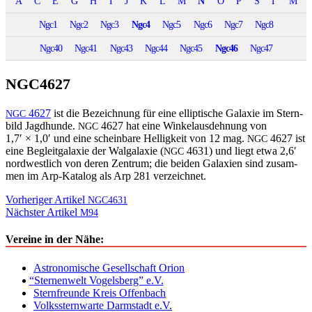
A
C
E
G
H
I
J
K
L
M
N
O
P
S
Γ
Μ
Ngc1
Ngc2
Ngc3
Ngc4
Ngc5
Ngc6
Ngc7
Ngc8
Ngc40
Ngc41
Ngc43
Ngc44
Ngc45
Ngc46
Ngc47
NGC4627
4627
ist die Beze­ich­nung für eine ellip­tis­che Galax­ie im Stern­
NGC
bild Jagdhunde.
4627 hat eine Winke­laus­dehnung von
NGC
1,7′ × 1,0′ und eine schein­bare Hel­ligkeit von 12 mag.
4627 ist
NGC
eine Begleit­galax­ie der Wal­galax­ie (
4631) und liegt etwa 2,6′
NGC
nord­west­lich von deren Zen­trum; die bei­den Galax­ien sind zusam­
men im Arp-Kat­a­log als Arp 281 verzeichnet.
Beitragsnavigation
Vorheriger Artikel
NGC4631
Nächster Artikel
M94
Vereine in der Nähe:
Astronomische Gesellschaft Orion
“
Sternenwelt Vogelsberg” e.V.
Sternfreunde Kreis Offenbach
Volkssternwarte Darmstadt e.V.