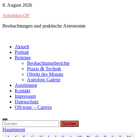
Zum
8. August 2026
Inhalt
Astroblog-OF
springen
Beobachtungen und praktische Astronomie
Aktuell
Portrait
Beiträge
Beobachtungsberichte
&
Praxis
Technik
Objekt des Monats
Astrofoto Galerie
Ausrüstung
Kontakt
Impressum
Datenschutz
Off-topic – Carrera
Suchen
nach:
Hauptmenü