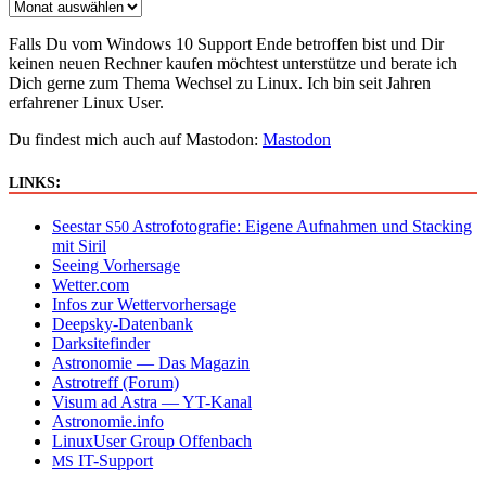
Falls Du vom Windows 10 Support Ende betroffen bist und Dir
keinen neuen Rechner kaufen möchtest unterstütze und berate ich
Dich gerne zum Thema Wechsel zu Linux. Ich bin seit Jahren
erfahrener Linux User.
Du findest mich auch auf Mastodon:
Mastodon
:
LINKS
Seestar
Astrofotografie: Eigene Aufnahmen und Stacking
S50
mit Siril
Seeing Vorhersage
Wetter.com
Infos zur Wettervorhersage
Deepsky-Datenbank
Darksitefinder
Astronomie — Das Magazin
Astrotreff (Forum)
Visum ad Astra — YT-Kanal
Astronomie.info
LinuxUser Group Offenbach
IT-Support
MS