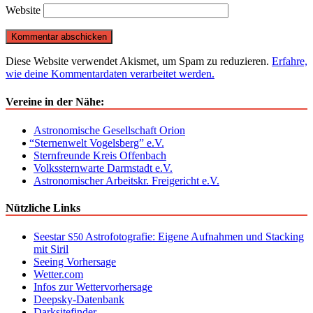
Website
Diese Website verwendet Akismet, um Spam zu reduzieren.
Erfahre,
wie deine Kommentardaten verarbeitet werden.
Vereine in der Nähe:
Astronomische Gesellschaft Orion
“
Sternenwelt Vogelsberg” e.V.
Sternfreunde Kreis Offenbach
Volkssternwarte Darmstadt e.V.
Astronomischer Arbeitskr. Freigericht e.V.
Nützliche Links
Seestar
Astrofotografie: Eigene Aufnahmen und Stacking
S50
mit Siril
Seeing Vorhersage
Wetter.com
Infos zur Wettervorhersage
Deepsky-Datenbank
Darksitefinder