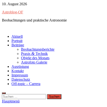
Zum
10. August 2026
Inhalt
Astroblog-OF
springen
Beobachtungen und praktische Astronomie
Aktuell
Portrait
Beiträge
Beobachtungsberichte
&
Praxis
Technik
Objekt des Monats
Astrofoto Galerie
Ausrüstung
Kontakt
Impressum
Datenschutz
Off-topic – Carrera
Suchen
nach:
Hauptmenü