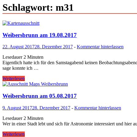
Schlagwort:
m31
Weibersbrunn am 19.08.2017
22. August 2017
28. Dezember 2017
-
Kommentar hinterlassen
Lesedauer
2
Minuten
Eigentlich hat­te ich für den Sam­stagabend keinen Beobach­tungsabend 
sage kon­nte ich …
Weibersbrunn
Weiterlesen
am
19.08.2017
Weibersbrunn am 05.08.2017
9. August 2017
28. Dezember 2017
-
Kommentar hinterlassen
Lesedauer
2
Minuten
Wer in ein­er Stadt lebt und sich für Astronomie inter­essiert und hi
Weibersbrunn
Weiterlesen