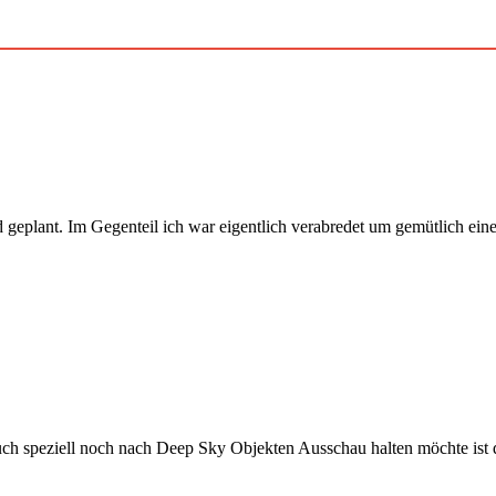
geplant. Im Gegen­teil ich war eigentlich verabre­det um gemütlich eine
er auch speziell noch nach Deep Sky Objek­ten Auss­chau hal­ten möchte 