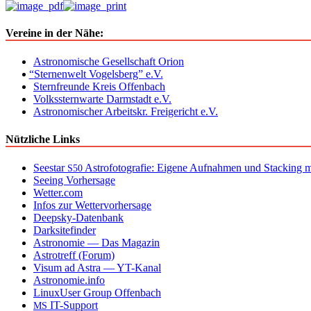
am
05.08.2017
Vereine in der Nähe:
Astronomische Gesellschaft Orion
“
Sternenwelt Vogelsberg” e.V.
Sternfreunde Kreis Offenbach
Volkssternwarte Darmstadt e.V.
Astronomischer Arbeitskr. Freigericht e.V.
Nützliche Links
Seestar
Astrofotografie: Eigene Aufnahmen und Stacking mi
S50
Seeing Vorhersage
Wetter.com
Infos zur Wettervorhersage
Deepsky-Datenbank
Darksitefinder
Astronomie — Das Magazin
Astrotreff (Forum)
Visum ad Astra — YT-Kanal
Astronomie.info
LinuxUser Group Offenbach
IT-Support
MS