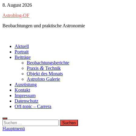
Zum
8. August 2026
Inhalt
Astroblog-OF
springen
Beobachtungen und praktische Astronomie
Aktuell
Portrait
Beiträge
Beobachtungsberichte
&
Praxis
Technik
Objekt des Monats
Astrofoto Galerie
Ausrüstung
Kontakt
Impressum
Datenschutz
Off-topic – Carrera
Suchen
nach:
Hauptmenü