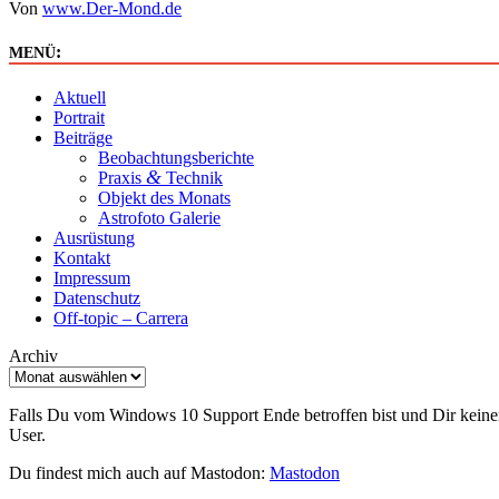
Von
www.Der-Mond.de
:
MENÜ
Aktuell
Portrait
Beiträge
Beobachtungsberichte
&
Praxis
Technik
Objekt des Monats
Astrofoto Galerie
Ausrüstung
Kontakt
Impressum
Datenschutz
Off-topic – Carrera
Archiv
Falls Du vom Windows 10 Support Ende betroffen bist und Dir keinen
User.
Du findest mich auch auf Mastodon:
Mastodon