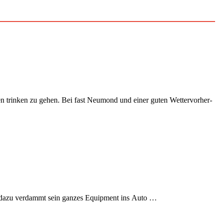
n trinken zu gehen. Bei fast Neu­mond und ein­er guten Wet­ter­vorher­
ist dazu ver­dammt sein ganzes Equip­ment ins Auto …