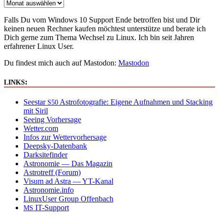
Falls Du vom Windows 10 Support Ende betroffen bist und Dir
keinen neuen Rechner kaufen möchtest unterstütze und berate ich
Dich gerne zum Thema Wechsel zu Linux. Ich bin seit Jahren
erfahrener Linux User.
Du findest mich auch auf Mastodon:
Mastodon
:
LINKS
Seestar
Astrofotografie: Eigene Aufnahmen und Stacking
S50
mit Siril
Seeing Vorhersage
Wetter.com
Infos zur Wettervorhersage
Deepsky-Datenbank
Darksitefinder
Astronomie — Das Magazin
Astrotreff (Forum)
Visum ad Astra — YT-Kanal
Astronomie.info
LinuxUser Group Offenbach
IT-Support
MS