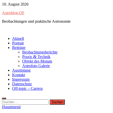
Zum
10. August 2026
Inhalt
Astroblog-OF
springen
Beobachtungen und praktische Astronomie
Aktuell
Portrait
Beiträge
Beobachtungsberichte
&
Praxis
Technik
Objekt des Monats
Astrofoto Galerie
Ausrüstung
Kontakt
Impressum
Datenschutz
Off-topic – Carrera
Suchen
nach:
Hauptmenü