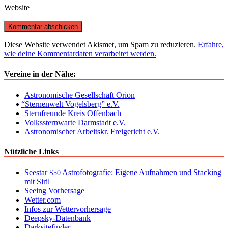
Website
Diese Website verwendet Akismet, um Spam zu reduzieren.
Erfahre,
wie deine Kommentardaten verarbeitet werden.
Vereine in der Nähe:
Astronomische Gesellschaft Orion
“
Sternenwelt Vogelsberg” e.V.
Sternfreunde Kreis Offenbach
Volkssternwarte Darmstadt e.V.
Astronomischer Arbeitskr. Freigericht e.V.
Nützliche Links
Seestar
Astrofotografie: Eigene Aufnahmen und Stacking
S50
mit Siril
Seeing Vorhersage
Wetter.com
Infos zur Wettervorhersage
Deepsky-Datenbank
Darksitefinder