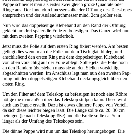
Pappe schnei­det man als erstes zwei gle­ich große Quadrate oder
Ringe aus. Der Innen­durchmess­er sollte der Öff­nung des Teleskopes
entsprechen und der Außen­durchmess­er mind. 2cm größer sein.
Nun wird das dop­pel­seit­ige Kle­be­band an den Rand der Öff­nung
gek­lebt um dort später die Folie zu befes­ti­gen. Das Ganze wird nun
mit dem zweit­en Pap­pring wiederholt.
Jet­zt muss die Folie auf dem ersten Ring fix­iert wer­den. Am besten
gelingt dies wenn man die Folie auf dem Tisch glatt hin­legt und
anschließend den ersten Ring mit dem dop­pel­seit­i­gen Kle­be­band
von oben vor­sichtig auf der Folie ablegt. Sollte jet­zt die Folie noch
an den Rän­dern über­ste­hen muss sie an den Stellen vor­sichtig
abgeschnit­ten wer­den. Im Anschluss legt man nun den zweit­en Pap­
pring mit dem dop­pel­seit­i­gen Kle­be­band deck­ungs­gle­ich über den
ersten Ring.
Um den Fil­ter auf dem Teleskop zu befes­ti­gen ist noch eine Röhre
nötige die man außen über das Teleskop stülpen kann. Diese wird
auch aus Pappe erstellt. Dazu ist etwas dün­nere Pappe von Vorteil,
da sich diese leichter biegen lässt. Die Länge sollte ca. 20–30 cm
betra­gen (je nach Teleskop­größe) und die Bre­ite sollte ca. 5cm
länger als der Umfang des Teleskopes sein.
Die dünne Pappe wird nun um das Teleskop herumge­bo­gen. Die