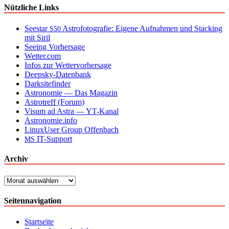
Nützliche Links
Seestar
Astrofotografie: Eigene Aufnahmen und Stacking
S50
mit Siril
Seeing Vorhersage
Wetter.com
Infos zur Wettervorhersage
Deepsky-Datenbank
Darksitefinder
Astronomie — Das Magazin
Astrotreff (Forum)
Visum ad Astra — YT-Kanal
Astronomie.info
LinuxUser Group Offenbach
IT-Support
MS
Archiv
Archiv
Seitennavigation
Startseite