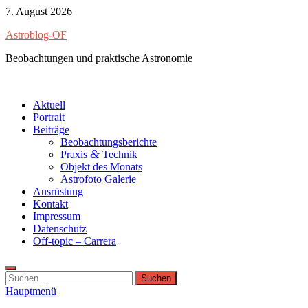
Zum
7. August 2026
Inhalt
Astroblog-OF
springen
Beobachtungen und praktische Astronomie
Aktuell
Portrait
Beiträge
Beobachtungsberichte
&
Praxis
Technik
Objekt des Monats
Astrofoto Galerie
Ausrüstung
Kontakt
Impressum
Datenschutz
Off-topic – Carrera
Suchen
nach:
Hauptmenü