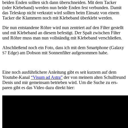
bei­den Enden soll­ten sich dann über­schnei­den. Mit dem Tack­er
(oder Kle­be­band) wer­den nun bei­de Enden fest ver­bun­den. Damit
das Teleskop nicht verkratzt wird soll­ten beim Ein­satz von einem
Tack­er die Klam­mern noch mit Kle­be­band überklebt werden.
Die nun ent­standene Röhre wird nun zen­tri­ert auf den Fil­ter gestellt
und mit Kle­be­band an diesem befes­tigt. Der Spalt zwis­chen Fil­ter
und Röhre muss man nun voll­ständig mit Kle­be­band verschließen.
Abschließend noch ein Foto, dass ich mit dem Smart­phone (Galaxy
Edge) am Dob­son mit Son­nen­fil­ter aufgenom­men habe.
S7
Eine noch aus­führlichere Anleitung gibt es seit kurzem auf dem
Youtube-Kanal
“Visum ad Astra”
der von meinem alten Schul­fre­und
Denis und mir gemein­sam betrieben wird. Um die Suche zu ers­
paren gibt es das Video dazu direkt hier: