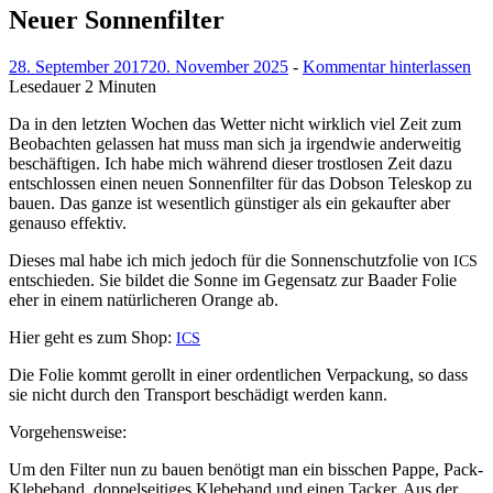
Neuer Sonnenfilter
28. September 2017
20. November 2025
-
Kommentar hinterlassen
Lesedauer
2
Minuten
Da in den let­zten Wochen das Wet­ter nicht wirk­lich viel Zeit zum
Beobacht­en gelassen hat muss man sich ja irgend­wie ander­weit­ig
beschäfti­gen. Ich habe mich während dieser trost­losen Zeit dazu
entschlossen einen neuen Son­nen­fil­ter für das Dob­son Teleskop zu
bauen. Das ganze ist wesentlich gün­stiger als ein gekaufter aber
genau­so effektiv.
Dieses mal habe ich mich jedoch für die Son­nen­schutz­folie von
ICS
entsch­ieden. Sie bildet die Sonne im Gegen­satz zur Baad­er Folie
eher in einem natür­licheren Orange ab.
Hier geht es zum Shop:
ICS
Die Folie kommt gerollt in ein­er ordentlichen Ver­pack­ung, so dass
sie nicht durch den Trans­port beschädigt wer­den kann.
Vorge­hensweise:
Um den Fil­ter nun zu bauen benötigt man ein biss­chen Pappe, Pack-
Kle­be­band, dop­pel­seit­iges Kle­be­band und einen Tack­er. Aus der