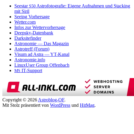
Seestar
Astrofotografie: Eigene Aufnahmen und Stacking
S50
mit Siril
Seeing Vorhersage
Wetter.com
Infos zur Wettervorhersage
Deepsky-Datenbank
Darksitefinder
Astronomie — Das Magazin
Astrotreff (Forum)
Visum ad Astra — YT-Kanal
Astronomie.info
LinuxUser Group Offenbach
IT-Support
MS
Copyright © 2026
Astroblog-OF
.
Mit Stolz präsentiert von
WordPress
und
HitMag
.