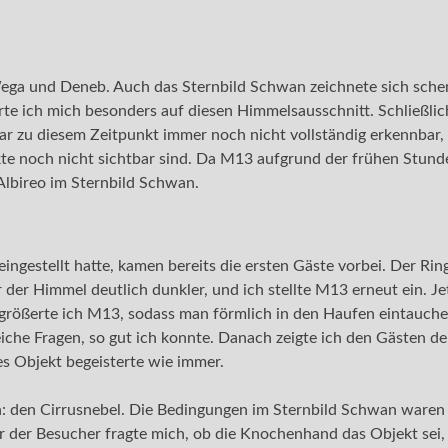
 Wega und Deneb. Auch das Sternbild Schwan zeichnete sich sch
te ich mich besonders auf diesen Himmelsausschnitt. Schließlic
r zu diesem Zeitpunkt immer noch nicht vollständig erkennbar, w
e noch nicht sichtbar sind. Da M13 aufgrund der frühen Stunde
Albireo im Sternbild Schwan.
 eingestellt hatte, kamen bereits die ersten Gäste vorbei. Der Ri
er Himmel deutlich dunkler, und ich stellte M13 erneut ein. Jet
größerte ich M13, sodass man förmlich in den Haufen eintauchen
che Fragen, so gut ich konnte. Danach zeigte ich den Gästen d
s Objekt begeisterte wie immer.
en: den Cirrusnebel. Die Bedingungen im Sternbild Schwan waren
 der Besucher fragte mich, ob die Knochenhand das Objekt sei, 