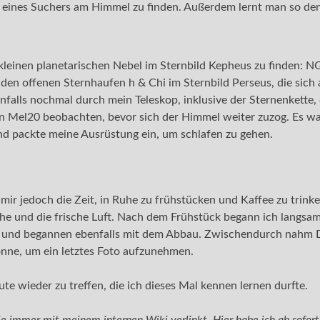
nd eines Suchers am Himmel zu finden. Außerdem lernt man so d
leinen planetarischen Nebel im Sternbild Kepheus zu finden: N
iden offenen Sternhaufen h & Chi im Sternbild Perseus, die sich
nfalls nochmal durch mein Teleskop, inklusive der Sternenkette, 
 Mel20 beobachten, bevor sich der Himmel weiter zuzog. Es wa
nd packte meine Ausrüstung ein, um schlafen zu gehen.
mir jedoch die Zeit, in Ruhe zu frühstücken und Kaffee zu trink
Ruhe und die frische Luft. Nach dem Frühstück begann ich langs
t und begannen ebenfalls mit dem Abbau. Zwischendurch nahm 
nne, um ein letztes Foto aufzunehmen.
ute wieder zu treffen, die ich dieses Mal kennen lernen durfte.