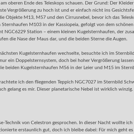
am oberen Ende des Teleskops schauen. Der Grund: Der Kleiderb
nste Vergrößerung zu hoch ist und er einfach nicht ins Gesichtsf
die Objekte M13, M57 und den Cirrusnebel, bevor ich das Teles
 Sternhaufen M103 in der Kassiopeia, gefolgt von dem schönen 
t NGC6229 Station – einem kleinen Kugelsternhaufen, der zusamm
fen die Nase der Maus dar, und die beiden Sterne die Augen.
nächsten Kugelsternhaufen wechselte, besuchte ich im Sternbild
 nur ein Doppelsternsystem, doch bei hoher Vergrößerung lasse
die beiden Kugelsternhaufen M56 in der Leier und M15 im Sternb
achtete ich den fliegenden Teppich NGC7027 im Sternbild Schwa
ch gelang es mir. Dieser planetarische Nebel ist wirklich winzig.
se-Technik von Celestron gesprochen. In dieser Nacht wollte ich 
onierte erstaunlich gut, doch ich bleibe dabei: Für mich geht es