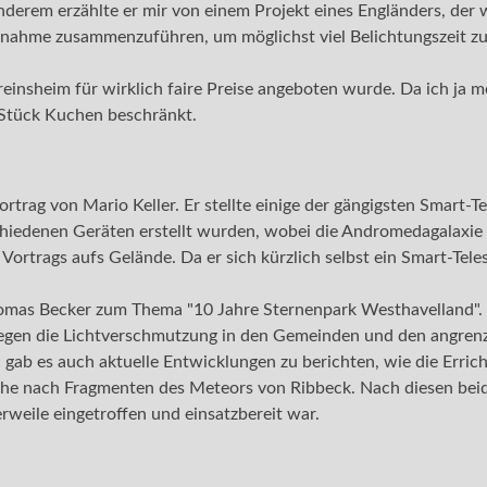
nderem erzählte er mir von einem Projekt eines Engländers, der 
fnahme zusammenzuführen, um möglichst viel Belichtungszeit zu
insheim für wirklich faire Preise angeboten wurde. Da ich ja m
 Stück Kuchen beschränkt.
trag von Mario Keller. Er stellte einige der gängigsten Smart-Te
hiedenen Geräten erstellt wurden, wobei die Andromedagalaxie al
Vortrags aufs Gelände. Da er sich kürzlich selbst ein Smart-Tele
homas Becker zum Thema "10 Jahre Sternenpark Westhavelland". 
gen die Lichtverschmutzung in den Gemeinden und den angren
 gab es auch aktuelle Entwicklungen zu berichten, wie die Erric
che nach Fragmenten des Meteors von Ribbeck. Nach diesen bei
rweile eingetroffen und einsatzbereit war.