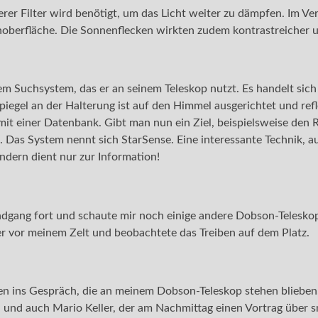
erer Filter wird benötigt, um das Licht weiter zu dämpfen. Im V
noberfläche. Die Sonnenflecken wirkten zudem kontrastreicher un
em Suchsystem, das er an seinem Teleskop nutzt. Es handelt sich
iegel an der Halterung ist auf den Himmel ausgerichtet und refl
 mit einer Datenbank. Gibt man nun ein Ziel, beispielsweise den
. Das System nennt sich StarSense. Eine interessante Technik, a
ndern dient nur zur Information!
dgang fort und schaute mir noch einige andere Dobson-Teleskop
r vor meinem Zelt und beobachtete das Treiben auf dem Platz.
 ins Gespräch, die an meinem Dobson-Teleskop stehen blieben.
n und auch Mario Keller, der am Nachmittag einen Vortrag über s